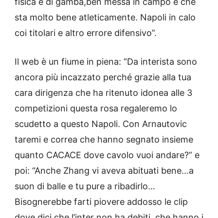
fisica e di gamba,ben messa in campo e che
sta molto bene atleticamente. Napoli in calo
coi titolari e altro errore difensivo”.
Il web è un fiume in piena: “Da interista sono
ancora più incazzato perché grazie alla tua
cara dirigenza che ha ritenuto idonea alle 3
competizioni questa rosa regaleremo lo
scudetto a questo Napoli. Con Arnautovic
taremi e correa che hanno segnato insieme
quanto CACACE dove cavolo vuoi andare?” e
poi: “Anche Zhang vi aveva abituati bene…a
suon di balle e tu pure a ribadirlo…
Bisognerebbe farti piovere addosso le clip
dove dici che l’inter non ha debiti, che hanno i