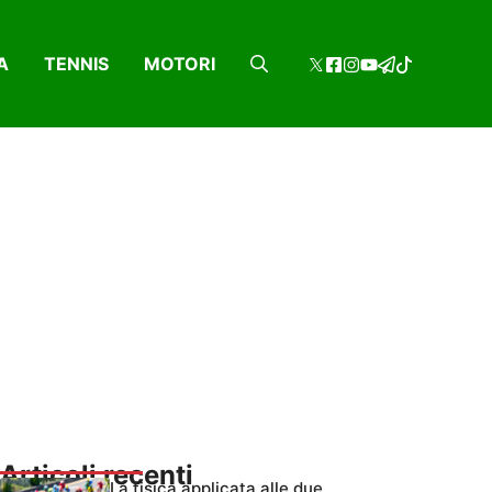
A
TENNIS
MOTORI
Articoli recenti
La fisica applicata alle due