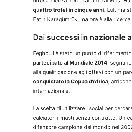
un’esperienza non esaltante al West Ham
quattro trofei in cinque anni
. L’ultima 
Fatih Karagümrük, ma ora è alla ricerca
Dai successi in nazionale a
Feghouli è stato un punto di riferiment
partecipato al Mondiale 2014
, segnand
alla qualificazione agli ottavi con un pa
conquistato la Coppa d’Africa
, arricch
internazionale.
La scelta di utilizzare i social per cerca
calciatori rimasti senza contratto. Un c
difensore campione del mondo nel 2006 c