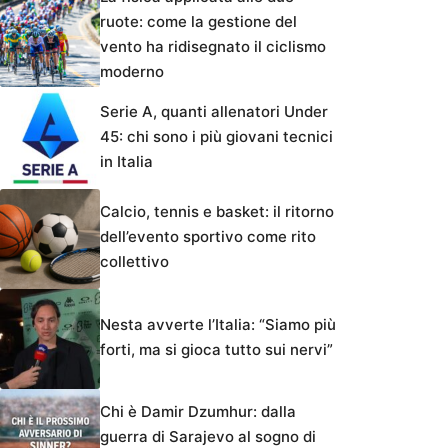
ruote: come la gestione del
vento ha ridisegnato il ciclismo
moderno
Serie A, quanti allenatori Under
45: chi sono i più giovani tecnici
in Italia
Calcio, tennis e basket: il ritorno
dell’evento sportivo come rito
collettivo
Nesta avverte l’Italia: “Siamo più
forti, ma si gioca tutto sui nervi”
Chi è Damir Dzumhur: dalla
guerra di Sarajevo al sogno di