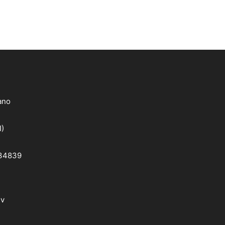
lano
I)
 34839
dv