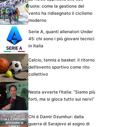
ruote: come la gestione del
vento ha ridisegnato il ciclismo
moderno
Serie A, quanti allenatori Under
45: chi sono i più giovani tecnici
in Italia
Calcio, tennis e basket: il ritorno
dell’evento sportivo come rito
collettivo
Nesta avverte l’Italia: “Siamo più
forti, ma si gioca tutto sui nervi”
Chi è Damir Dzumhur: dalla
guerra di Sarajevo al sogno di