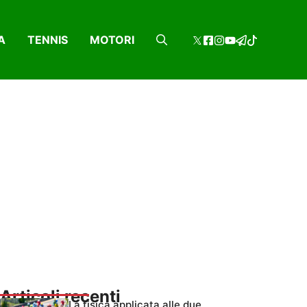
A
TENNIS
MOTORI
Articoli recenti
La fisica applicata alle due