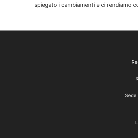
spiegato i cambiamenti e ci rendiamo c
Reg
R
Sede 
L