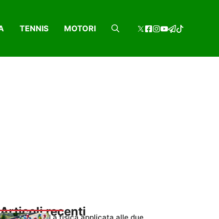
A
TENNIS
MOTORI
Articoli recenti
La fisica applicata alle due