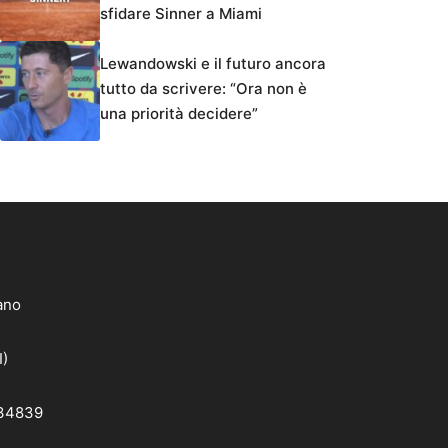
sfidare Sinner a Miami
Lewandowski e il futuro ancora
tutto da scrivere: “Ora non è
una priorità decidere”
lano
I)
 34839