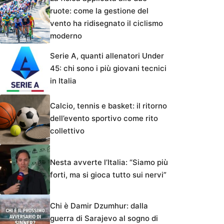
ruote: come la gestione del
vento ha ridisegnato il ciclismo
moderno
Serie A, quanti allenatori Under
45: chi sono i più giovani tecnici
in Italia
Calcio, tennis e basket: il ritorno
dell’evento sportivo come rito
collettivo
Nesta avverte l’Italia: “Siamo più
forti, ma si gioca tutto sui nervi”
Chi è Damir Dzumhur: dalla
guerra di Sarajevo al sogno di