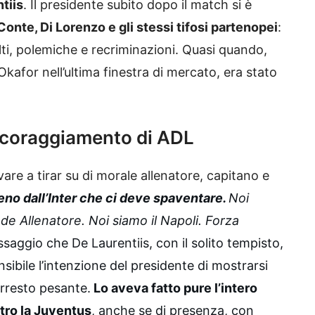
tiis
. Il presidente subito dopo il match si è
onte, Di Lorenzo e gli stessi tifosi partenopei
:
lti, polemiche e recriminazioni. Quasi quando,
 Okafor nell’ultima finestra di mercato, era stato
incoraggiamento di ADL
are a tirar su di morale allenatore, capitano e
eno dall’Inter che ci deve spaventare.
Noi
e Allenatore. Noi siamo il Napoli. Forza
saggio che De Laurentiis, con il solito tempisto,
sibile l’intenzione del presidente di mostrarsi
arresto pesante.
Lo aveva fatto pure l’intero
ntro la Juventus
, anche se di presenza, con