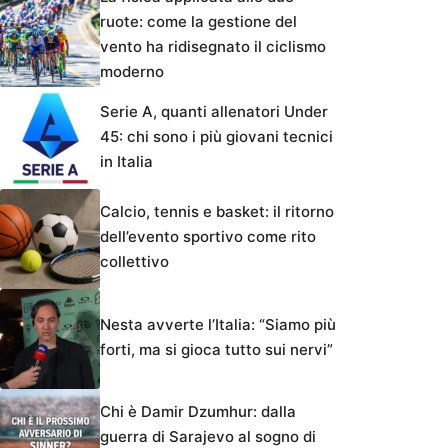
ruote: come la gestione del
vento ha ridisegnato il ciclismo
moderno
Serie A, quanti allenatori Under
45: chi sono i più giovani tecnici
in Italia
Calcio, tennis e basket: il ritorno
dell’evento sportivo come rito
collettivo
Nesta avverte l’Italia: “Siamo più
forti, ma si gioca tutto sui nervi”
Chi è Damir Dzumhur: dalla
guerra di Sarajevo al sogno di