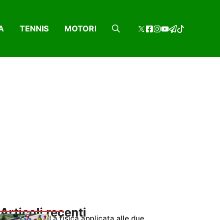
A
TENNIS
MOTORI
Articoli recenti
La fisica applicata alle due