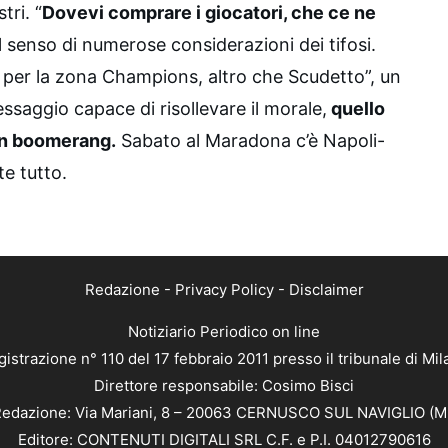
tri. “
Dovevi comprare i giocatori, che ce ne
 il senso di numerose considerazioni dei tifosi.
 per la zona Champions, altro che Scudetto”, un
ssaggio capace di risollevare il morale,
quello
un boomerang.
Sabato al Maradona c’è Napoli-
te tutto.
Redazione
-
Privacy Policy
-
Disclaimer
Notiziario Periodico on line
istrazione n° 110 del 17 febbraio 2011 presso il tribunale di Mi
Direttore responsabile: Cosimo Bisci
edazione: Via Mariani, 8 – 20063 CERNUSCO SUL NAVIGLIO (M
Editore: CONTENUTI DIGITALI SRL C.F. e P.I. 04012790616