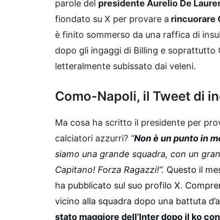
parole del
presidente Aurelio De Lauren
fiondato su X per provare a
rincuorare C
è finito sommerso da una raffica di insu
dopo gli ingaggi di Billing e soprattutto
letteralmente subissato dai veleni.
Como-Napoli, il Tweet di 
Ma cosa ha scritto il presidente per prov
calciatori azzurri?
“
Non è un punto in m
siamo una grande squadra, con un grand
Capitano! Forza Ragazzi!”.
Questo il mes
ha pubblicato sul suo profilo X. Compren
vicino alla squadra dopo una battuta d’
stato maggiore dell’Inter dopo il ko co