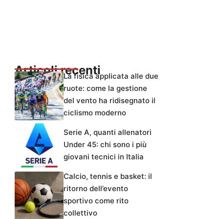
Articoli recenti
La fisica applicata alle due
ruote: come la gestione
del vento ha ridisegnato il
ciclismo moderno
Serie A, quanti allenatori
Under 45: chi sono i più
giovani tecnici in Italia
Calcio, tennis e basket: il
ritorno dell’evento
sportivo come rito
collettivo