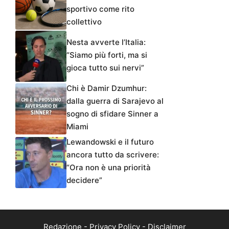
sportivo come rito
collettivo
Nesta avverte l’Italia:
“Siamo più forti, ma si
gioca tutto sui nervi”
Chi è Damir Dzumhur:
dalla guerra di Sarajevo al
sogno di sfidare Sinner a
Miami
Lewandowski e il futuro
ancora tutto da scrivere:
“Ora non è una priorità
decidere”
Redazione
-
Privacy Policy
-
Disclaimer