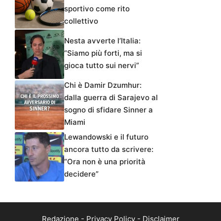
sportivo come rito
collettivo
Nesta avverte l’Italia:
“Siamo più forti, ma si
gioca tutto sui nervi”
Chi è Damir Dzumhur:
dalla guerra di Sarajevo al
sogno di sfidare Sinner a
Miami
Lewandowski e il futuro
ancora tutto da scrivere:
“Ora non è una priorità
decidere”
Redazione
-
Privacy Policy
-
Disclaimer