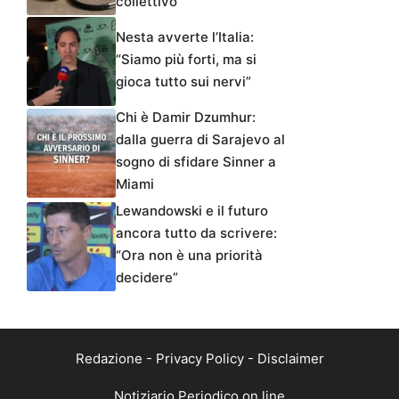
collettivo
Nesta avverte l’Italia:
“Siamo più forti, ma si
gioca tutto sui nervi”
Chi è Damir Dzumhur:
dalla guerra di Sarajevo al
sogno di sfidare Sinner a
Miami
Lewandowski e il futuro
ancora tutto da scrivere:
“Ora non è una priorità
decidere”
Redazione
-
Privacy Policy
-
Disclaimer
Notiziario Periodico on line