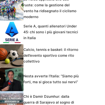
ruote: come la gestione del
vento ha ridisegnato il ciclismo
moderno
Serie A, quanti allenatori Under
45: chi sono i più giovani tecnici
in Italia
Calcio, tennis e basket: il ritorno
dell’evento sportivo come rito
collettivo
Nesta avverte l’Italia: “Siamo più
forti, ma si gioca tutto sui nervi”
Chi è Damir Dzumhur: dalla
guerra di Sarajevo al sogno di