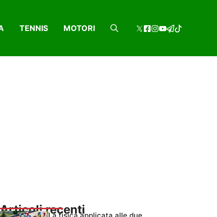
A
TENNIS
MOTORI
Articoli recenti
La fisica applicata alle due