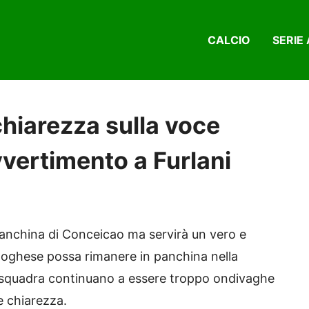
CALCIO
SERIE 
chiarezza sulla voce
vvertimento a Furlani
 panchina di Conceicao ma servirà un vero e
rtoghese possa rimanere in panchina nella
a squadra continuano a essere troppo ondivaghe
re chiarezza.