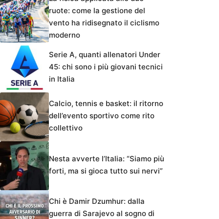
ruote: come la gestione del
vento ha ridisegnato il ciclismo
moderno
Serie A, quanti allenatori Under
45: chi sono i più giovani tecnici
in Italia
Calcio, tennis e basket: il ritorno
dell’evento sportivo come rito
collettivo
Nesta avverte l’Italia: “Siamo più
forti, ma si gioca tutto sui nervi”
Chi è Damir Dzumhur: dalla
guerra di Sarajevo al sogno di