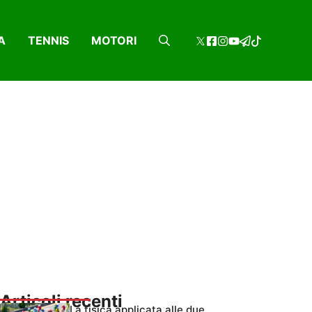
A
TENNIS
MOTORI
Articoli recenti
La fisica applicata alle due