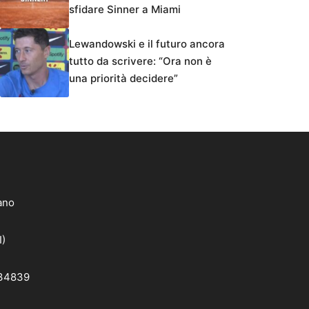
sfidare Sinner a Miami
Lewandowski e il futuro ancora
tutto da scrivere: “Ora non è
una priorità decidere”
lano
I)
 34839