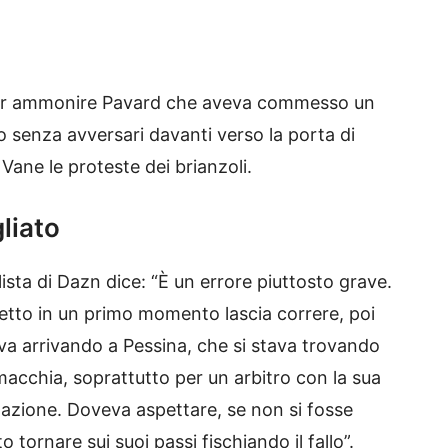
o per ammonire Pavard che aveva commesso un
o senza avversari davanti verso la porta di
ane le proteste dei brianzoli.
liato
lista di Dazn dice: “È un errore piuttosto grave.
retto in un primo momento lascia correre, poi
ava arrivando a Pessina, che si stava trovando
acchia, soprattutto per un arbitro con la sua
itazione. Doveva aspettare, se non si fosse
 tornare sui suoi passi fischiando il fallo”.