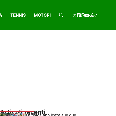
A
TENNIS
MOTORI
Articoli recenti
La fisica applicata alle due