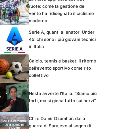
ruote: come la gestione del
vento ha ridisegnato il ciclismo
moderno
Serie A, quanti allenatori Under
45: chi sono i più giovani tecnici
in Italia
Calcio, tennis e basket: il ritorno
dell’evento sportivo come rito
collettivo
Nesta avverte l’Italia: “Siamo più
forti, ma si gioca tutto sui nervi”
Chi è Damir Dzumhur: dalla
guerra di Sarajevo al sogno di