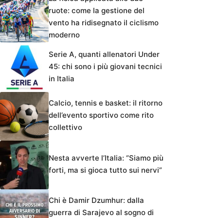
ruote: come la gestione del
vento ha ridisegnato il ciclismo
moderno
Serie A, quanti allenatori Under
45: chi sono i più giovani tecnici
in Italia
Calcio, tennis e basket: il ritorno
dell’evento sportivo come rito
collettivo
Nesta avverte l’Italia: “Siamo più
forti, ma si gioca tutto sui nervi”
Chi è Damir Dzumhur: dalla
guerra di Sarajevo al sogno di