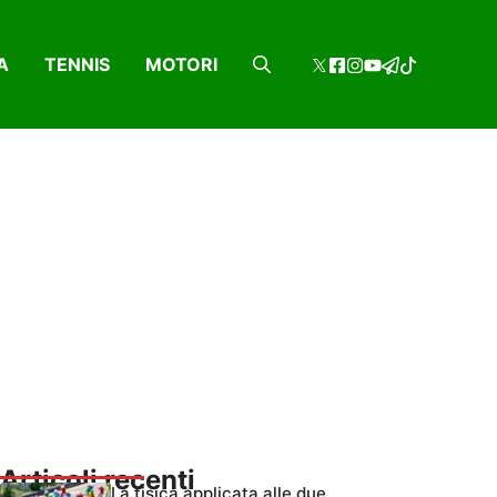
A
TENNIS
MOTORI
Articoli recenti
La fisica applicata alle due