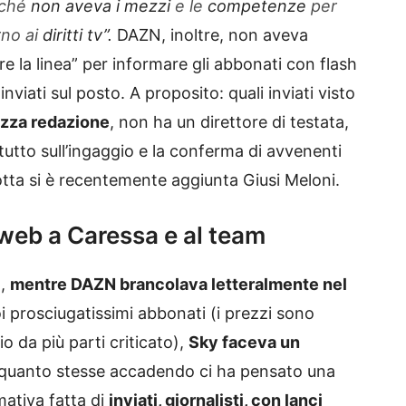
rché
non aveva i mezzi
e le
competenze
per
rno ai
diritti tv”.
DAZN, inoltre, non aveva
e la linea” per informare gli abbonati con flash
inviati sul posto. A proposito: quali inviati visto
mezza redazione
, non ha un direttore di testata,
utto sull’ingaggio e la conferma di avvenenti
otta si è recentemente aggiunta Giusi Meloni.
l web a Caressa e al team
o,
mentre DAZN brancolava letteralmente nel
i prosciugatissimi abbonati (i prezzi sono
zio da più parti criticato),
Sky faceva un
 quanto stesse accadendo ci ha pensato una
mativa fatta di
inviati, giornalisti, con lanci