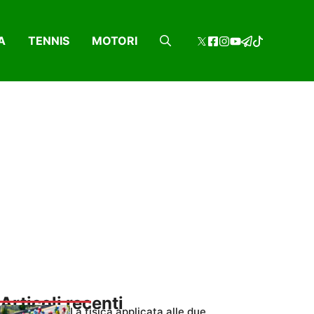
A
TENNIS
MOTORI
Articoli recenti
La fisica applicata alle due