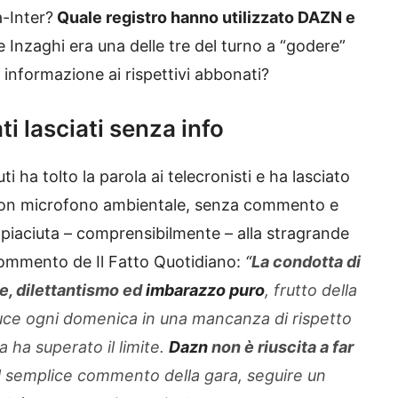
-Inter?
Quale registro hanno utilizzato DAZN e
 e Inzaghi era una delle tre del turno a “godere”
 informazione ai rispettivi abbonati?
ti lasciati senza info
i ha tolto la parola ai telecronisti e ha lasciato
 con microfono ambientale, senza commento e
 piaciuta – comprensibilmente – alla stragrande
commento de Il Fatto Quotidiano:
“
La condotta di
e, dilettantismo ed
imbarazzo
puro
, frutto della
duce ogni domenica in una mancanza di rispetto
a ha superato il limite.
Dazn
non è riuscita a far
el semplice commento della gara, seguire un