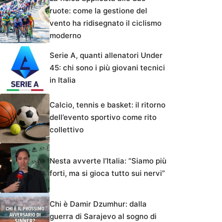
ruote: come la gestione del
vento ha ridisegnato il ciclismo
moderno
Serie A, quanti allenatori Under
45: chi sono i più giovani tecnici
in Italia
Calcio, tennis e basket: il ritorno
dell’evento sportivo come rito
collettivo
Nesta avverte l’Italia: “Siamo più
forti, ma si gioca tutto sui nervi”
Chi è Damir Dzumhur: dalla
guerra di Sarajevo al sogno di