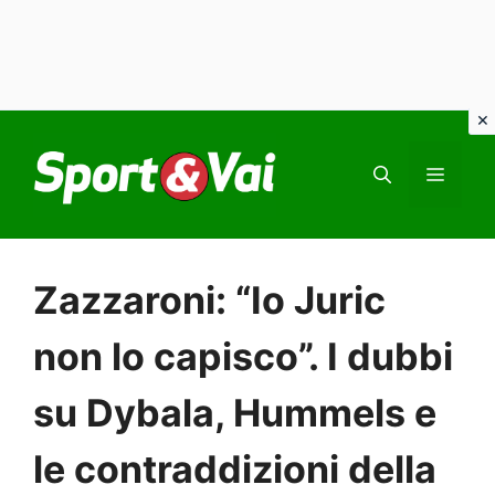
Vai
al
MEN
contenuto
Zazzaroni: “Io Juric
non lo capisco”. I dubbi
su Dybala, Hummels e
le contraddizioni della