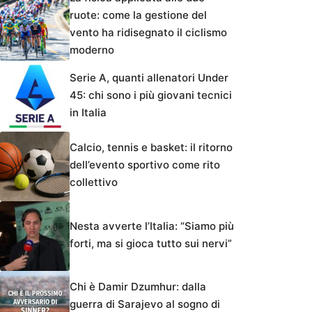
ruote: come la gestione del
vento ha ridisegnato il ciclismo
moderno
Serie A, quanti allenatori Under
45: chi sono i più giovani tecnici
in Italia
Calcio, tennis e basket: il ritorno
dell’evento sportivo come rito
collettivo
Nesta avverte l’Italia: “Siamo più
forti, ma si gioca tutto sui nervi”
Chi è Damir Dzumhur: dalla
guerra di Sarajevo al sogno di