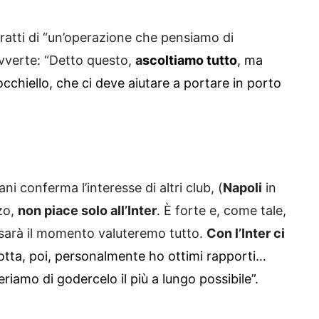
atti di “un’operazione che pensiamo di
avverte: “Detto questo,
a
scoltiamo tutto
, ma
ll’occhiello, che ci deve aiutare a portare in porto
i conferma l’interesse di altri club, (
Napoli
in
zo,
non piace solo all’Inter
. È forte e, come tale,
sarà il momento valuteremo tutto.
Con l’Inter ci
otta, poi, personalmente ho ottimi rapporti…
riamo di godercelo il più a lungo possibile”.