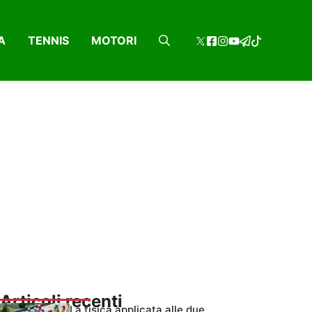
A
TENNIS
MOTORI
Articoli recenti
La fisica applicata alle due