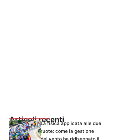
Articoli recenti
La fisica applicata alle due
ruote: come la gestione
del vento ha ridisegnato il