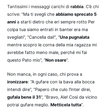
Tantissimi i messaggi carichi di
rabbia
. C’è chi
scrive:
“Ma ti svegli che
abbiamo sprecato 5
anni
a starti dietro che eri sempre rotto Per
colpa tua siamo entrati in banter era ma
svegliati”, “Cancella dai!”, “
Una pugnalata
mentre scopro le corna della mia ragazza mi
avrebbe fatto meno male, perché mi fai
questo Pato mio”, “
Non osare
”.
Non manca, in ogni caso, chi prova a
ironizzare
: “A gufare con la bava alla bocca
intendi dire”, “Papero che culo l’Inter direi,
gufala bene il 31
“, “Bravo, Ale! Così da vicino
potrai gufare meglio.
Metticela tutta
”.