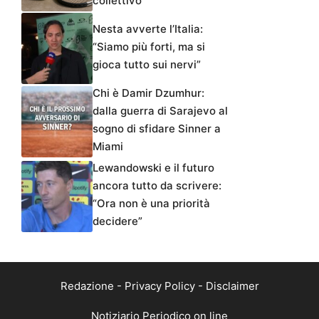
collettivo
Nesta avverte l’Italia:
“Siamo più forti, ma si
gioca tutto sui nervi”
Chi è Damir Dzumhur:
dalla guerra di Sarajevo al
sogno di sfidare Sinner a
Miami
Lewandowski e il futuro
ancora tutto da scrivere:
“Ora non è una priorità
decidere”
Redazione
-
Privacy Policy
-
Disclaimer
Notiziario Periodico on line