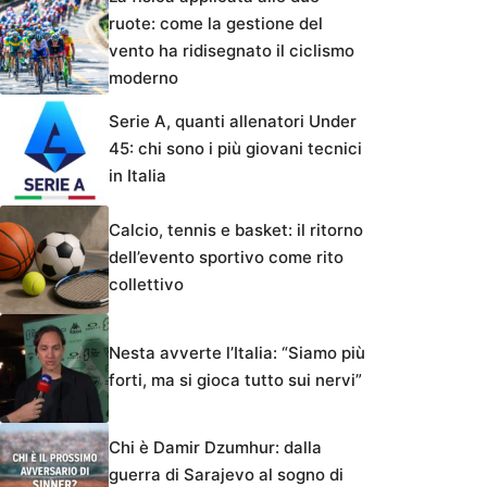
ruote: come la gestione del
vento ha ridisegnato il ciclismo
moderno
Serie A, quanti allenatori Under
45: chi sono i più giovani tecnici
in Italia
Calcio, tennis e basket: il ritorno
dell’evento sportivo come rito
collettivo
Nesta avverte l’Italia: “Siamo più
forti, ma si gioca tutto sui nervi”
Chi è Damir Dzumhur: dalla
guerra di Sarajevo al sogno di