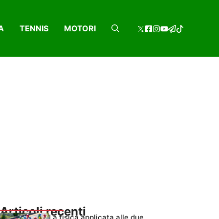
A
TENNIS
MOTORI
Articoli recenti
La fisica applicata alle due