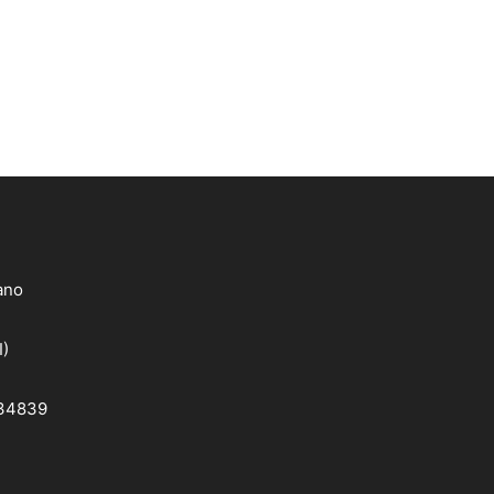
lano
I)
 34839