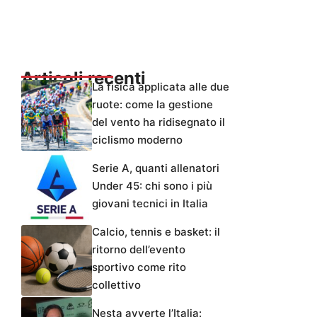
Articoli recenti
La fisica applicata alle due
ruote: come la gestione
del vento ha ridisegnato il
ciclismo moderno
Serie A, quanti allenatori
Under 45: chi sono i più
giovani tecnici in Italia
Calcio, tennis e basket: il
ritorno dell’evento
sportivo come rito
collettivo
Nesta avverte l’Italia: