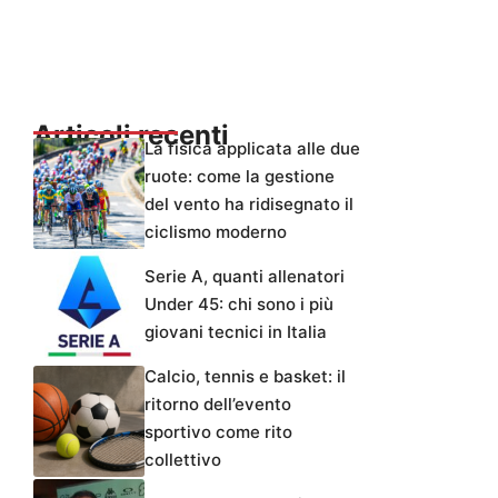
Articoli recenti
La fisica applicata alle due
ruote: come la gestione
del vento ha ridisegnato il
ciclismo moderno
Serie A, quanti allenatori
Under 45: chi sono i più
giovani tecnici in Italia
Calcio, tennis e basket: il
ritorno dell’evento
sportivo come rito
collettivo