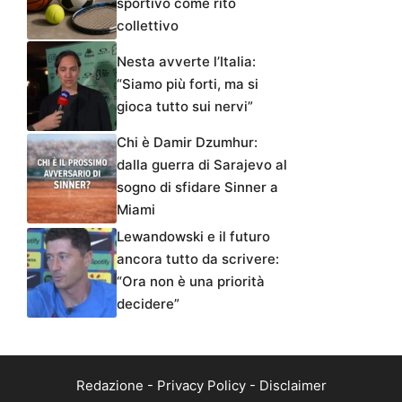
sportivo come rito
collettivo
Nesta avverte l’Italia:
“Siamo più forti, ma si
gioca tutto sui nervi”
Chi è Damir Dzumhur:
dalla guerra di Sarajevo al
sogno di sfidare Sinner a
Miami
Lewandowski e il futuro
ancora tutto da scrivere:
“Ora non è una priorità
decidere”
Redazione
-
Privacy Policy
-
Disclaimer