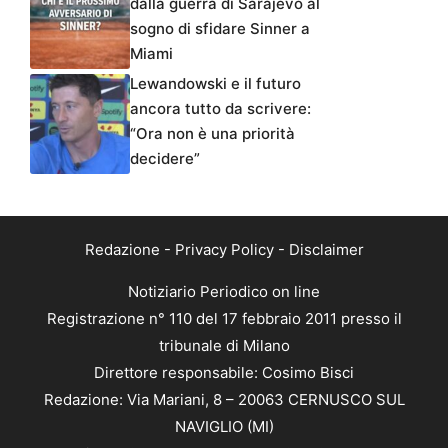
dalla guerra di Sarajevo al
sogno di sfidare Sinner a
Miami
Lewandowski e il futuro
ancora tutto da scrivere:
“Ora non è una priorità
decidere”
Redazione
-
Privacy Policy
-
Disclaimer
Notiziario Periodico on line
Registrazione n° 110 del 17 febbraio 2011 presso il
tribunale di Milano
Direttore responsabile: Cosimo Bisci
Redazione: Via Mariani, 8 – 20063 CERNUSCO SUL
NAVIGLIO (MI)