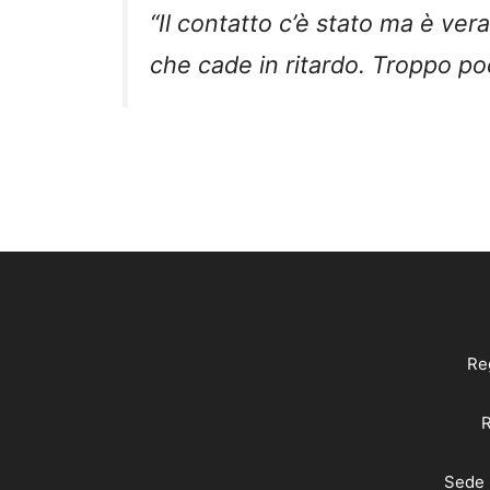
“Il contatto c’è stato ma è v
che cade in ritardo. Troppo poc
Reg
R
Sede 