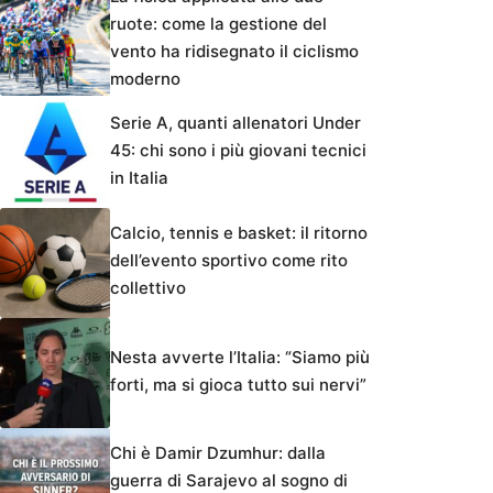
ruote: come la gestione del
vento ha ridisegnato il ciclismo
moderno
Serie A, quanti allenatori Under
45: chi sono i più giovani tecnici
in Italia
Calcio, tennis e basket: il ritorno
dell’evento sportivo come rito
collettivo
Nesta avverte l’Italia: “Siamo più
forti, ma si gioca tutto sui nervi”
Chi è Damir Dzumhur: dalla
guerra di Sarajevo al sogno di