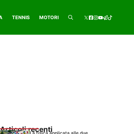
A
TENNIS
MOTORI
Articoli recenti
La fisica applicata alle due