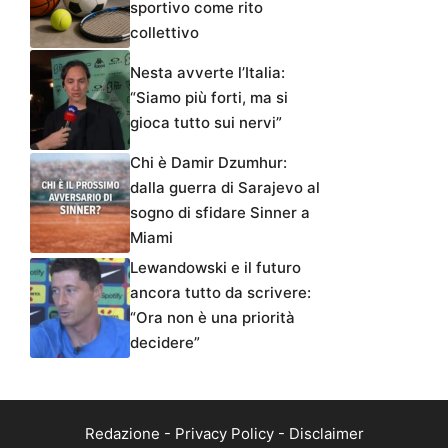
sportivo come rito
collettivo
Nesta avverte l’Italia:
“Siamo più forti, ma si
gioca tutto sui nervi”
Chi è Damir Dzumhur:
dalla guerra di Sarajevo al
sogno di sfidare Sinner a
Miami
Lewandowski e il futuro
ancora tutto da scrivere:
“Ora non è una priorità
decidere”
Redazione
-
Privacy Policy
-
Disclaimer