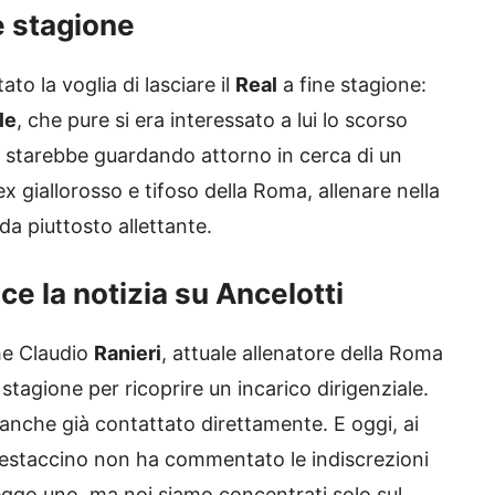
ne stagione
to la voglia di lasciare il
Real
a fine stagione:
le
, che pure si era interessato a lui lo scorso
i starebbe guardando attorno in cerca di un
 ex giallorosso e tifoso della Roma, allenare nella
da piuttosto allettante.
e la notizia su Ancelotti
che Claudio
Ranieri
, attuale allenatore della Roma
 stagione per ricoprire un incarico dirigenziale.
 anche già contattato direttamente. E oggi, ai
 testaccino non ha commentato le indiscrezioni
leggo uno, ma noi siamo concentrati solo sul