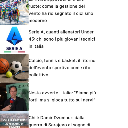
ruote: come la gestione del
vento ha ridisegnato il ciclismo
moderno
Serie A, quanti allenatori Under
45: chi sono i più giovani tecnici
in Italia
Calcio, tennis e basket: il ritorno
dell’evento sportivo come rito
collettivo
Nesta avverte l’Italia: “Siamo più
forti, ma si gioca tutto sui nervi”
Chi è Damir Dzumhur: dalla
guerra di Sarajevo al sogno di