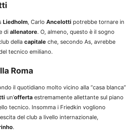
tti
ls
Liedholm
, Carlo
Ancelotti
potrebbe tornare in
e di
allenatore
. O, almeno, questo è il sogno
club della
capitale
che, secondo As, avrebbe
del tecnico emiliano.
alla Roma
ondo il quotidiano molto vicino alla “casa blanca”
ti
un’
offerta
estremamente allettante sul piano
llo tecnico. Insomma i Friedkin vogliono
escita del club a livello internazionale,
inho
.