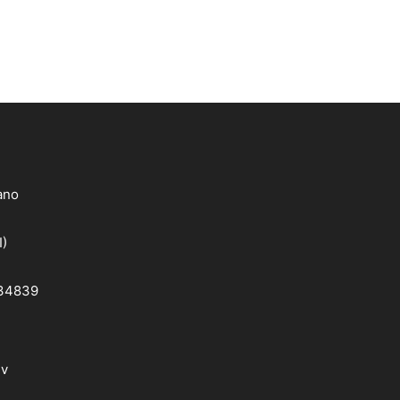
lano
I)
 34839
dv