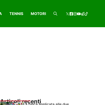
A
TENNIS
MOTORI
Articoli recenti
La fisica applicata alle due