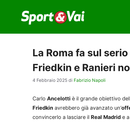
Vai
al
contenuto
La Roma fa sul serio 
Friedkin e Ranieri n
4 Febbraio 2025
di
Fabrizio Napoli
Carlo
Ancelotti
è il grande obiettivo de
Friedkin
avrebbero già avanzato un’
off
convincerlo a lasciare il
Real
Madrid
e a