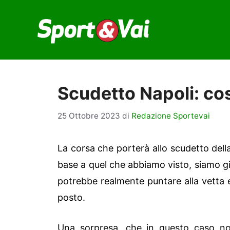
Vai
al
contenuto
Scudetto Napoli: cos
25 Ottobre 2023
di
Redazione Sportevai
La corsa che porterà allo scudetto del
base a quel che abbiamo visto, siamo già
potrebbe realmente puntare alla vetta e
posto.
Una sorpresa, che in questo caso non