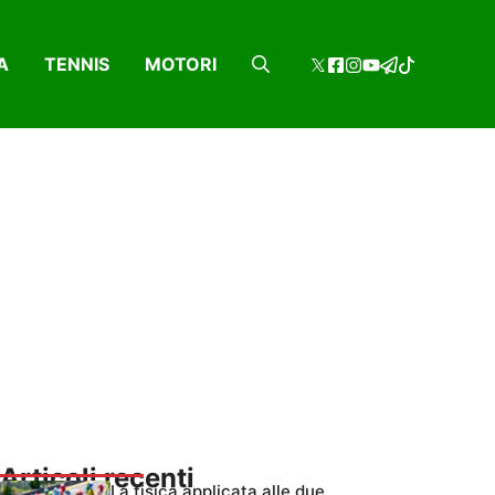
A
TENNIS
MOTORI
Articoli recenti
La fisica applicata alle due