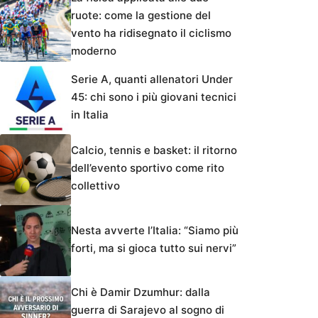
ruote: come la gestione del
vento ha ridisegnato il ciclismo
moderno
Serie A, quanti allenatori Under
45: chi sono i più giovani tecnici
in Italia
Calcio, tennis e basket: il ritorno
dell’evento sportivo come rito
collettivo
Nesta avverte l’Italia: “Siamo più
forti, ma si gioca tutto sui nervi”
Chi è Damir Dzumhur: dalla
guerra di Sarajevo al sogno di