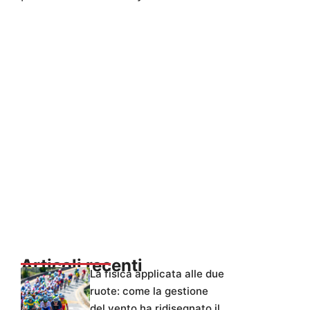
Articoli recenti
La fisica applicata alle due
ruote: come la gestione
del vento ha ridisegnato il