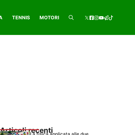
A
TENNIS
MOTORI
Articoli recenti
La fisica applicata alle due