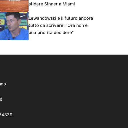
sfidare Sinner a Miami
Lewandowski e il futuro ancora
tutto da scrivere: “Ora non è
una priorità decidere”
lano
I)
 34839