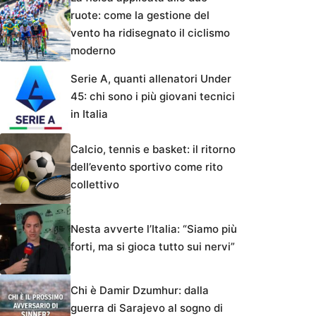
ruote: come la gestione del
vento ha ridisegnato il ciclismo
moderno
Serie A, quanti allenatori Under
45: chi sono i più giovani tecnici
in Italia
Calcio, tennis e basket: il ritorno
dell’evento sportivo come rito
collettivo
Nesta avverte l’Italia: “Siamo più
forti, ma si gioca tutto sui nervi”
Chi è Damir Dzumhur: dalla
guerra di Sarajevo al sogno di