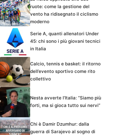
ruote: come la gestione del
vento ha ridisegnato il ciclismo
moderno
Serie A, quanti allenatori Under
45: chi sono i più giovani tecnici
in Italia
Calcio, tennis e basket: il ritorno
dell’evento sportivo come rito
collettivo
Nesta avverte l’Italia: “Siamo più
forti, ma si gioca tutto sui nervi”
Chi è Damir Dzumhur: dalla
guerra di Sarajevo al sogno di