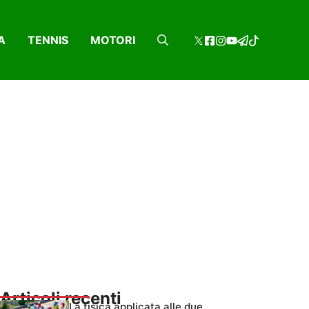
A
TENNIS
MOTORI
Articoli recenti
La fisica applicata alle due