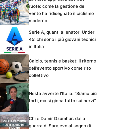
ruote: come la gestione del
vento ha ridisegnato il ciclismo
moderno
Serie A, quanti allenatori Under
45: chi sono i più giovani tecnici
in Italia
Calcio, tennis e basket: il ritorno
dell’evento sportivo come rito
collettivo
Nesta avverte l’Italia: “Siamo più
forti, ma si gioca tutto sui nervi”
Chi è Damir Dzumhur: dalla
guerra di Sarajevo al sogno di