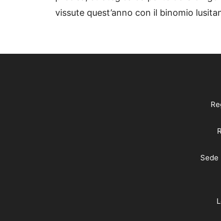
vissute quest’anno con il binomio lusit
Reg
R
Sede 
L