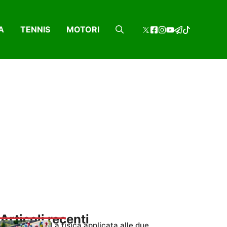
A
TENNIS
MOTORI
Articoli recenti
La fisica applicata alle due