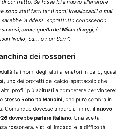
di contratto. Se fosse lui il nuovo allenatore
sono stati fatti tanti nomi irrealizzabili o mai
rio sarebbe la difesa, soprattutto conoscendo
sa così, come quella del Milan di oggi, è
n livello, Sarri o non Sarri”.
 panchina dei rossoneri
llà fa i nomi degli altri allenatori in ballo, quasi
i,
uno dei profetti del calcio-spettacolo che
altri profili più abituati a competere per vincere:
lo stesso
Roberto Mancini,
che pure sembra in
nza. Comunque dovesse andare a finire,
il nuovo
-26 dovrebbe parlare italiano.
Una scelta
za rossonera, visti gli impacci e le difficoltà