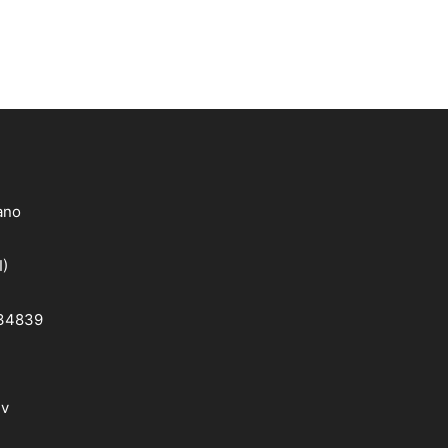
lano
I)
 34839
dv