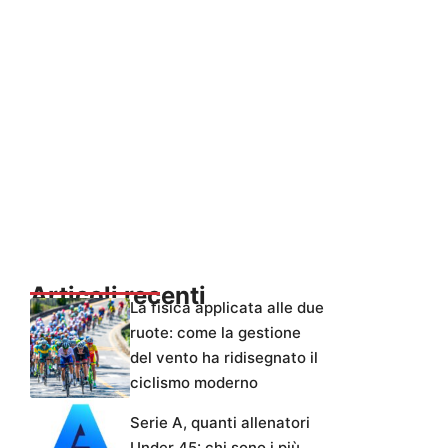
Articoli recenti
La fisica applicata alle due
ruote: come la gestione
del vento ha ridisegnato il
ciclismo moderno
Serie A, quanti allenatori
Under 45: chi sono i più