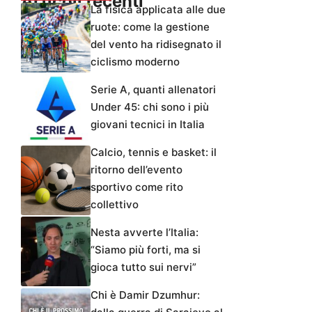
Articoli recenti
La fisica applicata alle due
ruote: come la gestione
del vento ha ridisegnato il
ciclismo moderno
Serie A, quanti allenatori
Under 45: chi sono i più
giovani tecnici in Italia
Calcio, tennis e basket: il
ritorno dell’evento
sportivo come rito
collettivo
Nesta avverte l’Italia:
“Siamo più forti, ma si
gioca tutto sui nervi”
Chi è Damir Dzumhur: