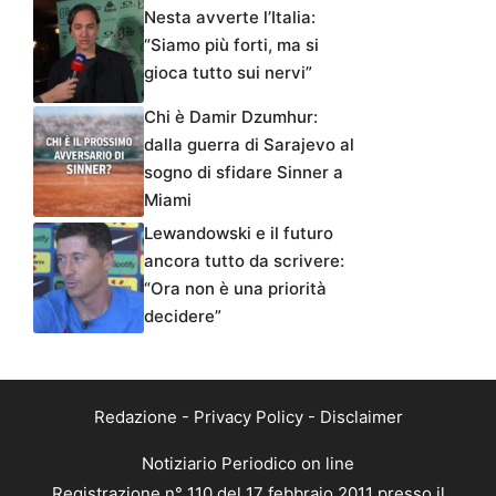
Nesta avverte l’Italia:
“Siamo più forti, ma si
gioca tutto sui nervi”
Chi è Damir Dzumhur:
dalla guerra di Sarajevo al
sogno di sfidare Sinner a
Miami
Lewandowski e il futuro
ancora tutto da scrivere:
“Ora non è una priorità
decidere”
Redazione
-
Privacy Policy
-
Disclaimer
Notiziario Periodico on line
Registrazione n° 110 del 17 febbraio 2011 presso il