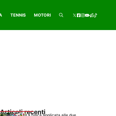
A
TENNIS
MOTORI
Articoli recenti
La fisica applicata alle due