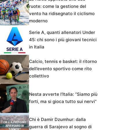
ruote: come la gestione del
vento ha ridisegnato il ciclismo
moderno
Serie A, quanti allenatori Under
45: chi sono i più giovani tecnici
in Italia
Calcio, tennis e basket: il ritorno
dell’evento sportivo come rito
collettivo
Nesta avverte l’Italia: “Siamo più
forti, ma si gioca tutto sui nervi”
Chi è Damir Dzumhur: dalla
guerra di Sarajevo al sogno di