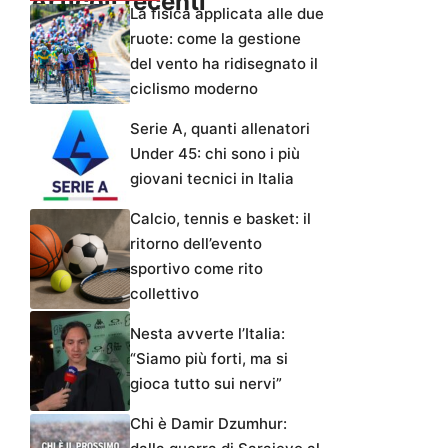
Articoli recenti
La fisica applicata alle due
ruote: come la gestione
del vento ha ridisegnato il
ciclismo moderno
Serie A, quanti allenatori
Under 45: chi sono i più
giovani tecnici in Italia
Calcio, tennis e basket: il
ritorno dell’evento
sportivo come rito
collettivo
Nesta avverte l’Italia:
“Siamo più forti, ma si
gioca tutto sui nervi”
Chi è Damir Dzumhur: