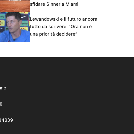
sfidare Sinner a Miami
Lewandowski e il futuro ancora
tutto da scrivere: “Ora non è
una priorità decidere”
lano
I)
 34839