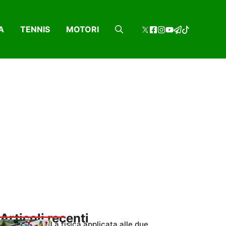
A
TENNIS
MOTORI
Articoli recenti
La fisica applicata alle due