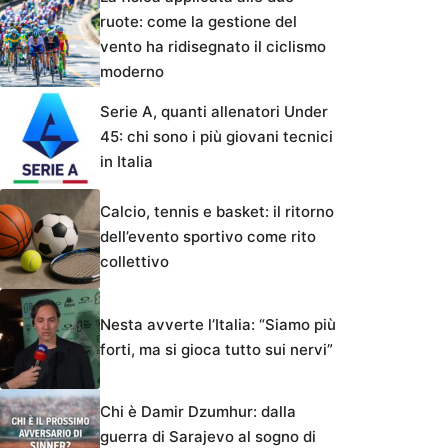
ruote: come la gestione del
vento ha ridisegnato il ciclismo
moderno
Serie A, quanti allenatori Under
45: chi sono i più giovani tecnici
in Italia
Calcio, tennis e basket: il ritorno
dell’evento sportivo come rito
collettivo
Nesta avverte l’Italia: “Siamo più
forti, ma si gioca tutto sui nervi”
Chi è Damir Dzumhur: dalla
guerra di Sarajevo al sogno di