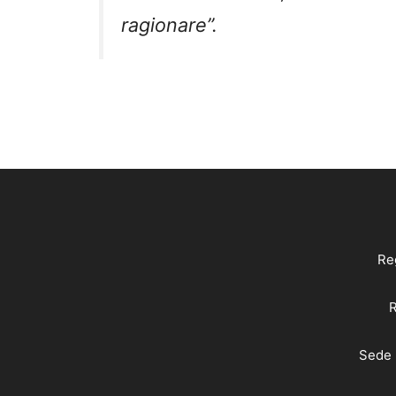
ragionare”.
Reg
R
Sede 