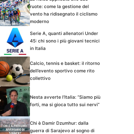
ruote: come la gestione del
vento ha ridisegnato il ciclismo
moderno
Serie A, quanti allenatori Under
45: chi sono i più giovani tecnici
in Italia
Calcio, tennis e basket: il ritorno
dell’evento sportivo come rito
collettivo
Nesta avverte l’Italia: “Siamo più
forti, ma si gioca tutto sui nervi”
Chi è Damir Dzumhur: dalla
guerra di Sarajevo al sogno di