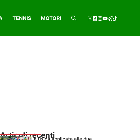
A
TENNIS
MOTORI
Articoli recenti
La fisica applicata alle due