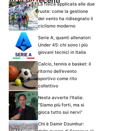
Articoli recenti
La fisica applicata alle due
ruote: come la gestione
del vento ha ridisegnato il
ciclismo moderno
Serie A, quanti allenatori
Under 45: chi sono i più
giovani tecnici in Italia
Calcio, tennis e basket: il
ritorno dell’evento
sportivo come rito
collettivo
Nesta avverte l’Italia:
“Siamo più forti, ma si
gioca tutto sui nervi”
Chi è Damir Dzumhur: