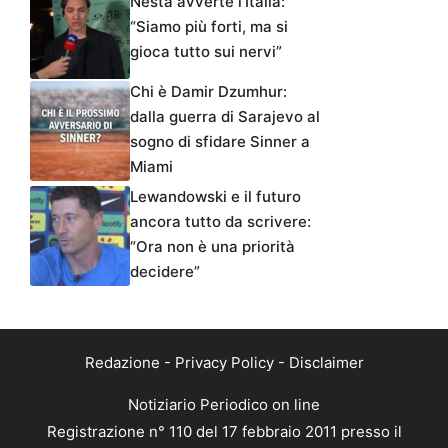
Nesta avverte l’Italia:
“Siamo più forti, ma si
gioca tutto sui nervi”
Chi è Damir Dzumhur:
dalla guerra di Sarajevo al
sogno di sfidare Sinner a
Miami
Lewandowski e il futuro
ancora tutto da scrivere:
“Ora non è una priorità
decidere”
Redazione
-
Privacy Policy
-
Disclaimer
Notiziario Periodico on line
Registrazione n° 110 del 17 febbraio 2011 presso il