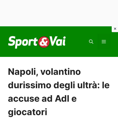
Vai
al
MEN
contenuto
Napoli, volantino
durissimo degli ultrà: le
accuse ad Adl e
giocatori