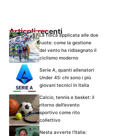
Articoli recenti
La fisica applicata alle due
ruote: come la gestione
del vento ha ridisegnato il
ciclismo moderno
Serie A, quanti allenatori
Under 45: chi sono i più
giovani tecnici in Italia
Calcio, tennis e basket: il
ritorno dell’evento
sportivo come rito
collettivo
Nesta avverte l’Italia: