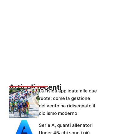
Articoli recenti
La fisica applicata alle due
ruote: come la gestione
del vento ha ridisegnato il
ciclismo moderno
Serie A, quanti allenatori
Under 45: chi sono i più