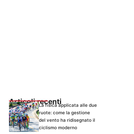
Articoli recenti
La fisica applicata alle due
ruote: come la gestione
del vento ha ridisegnato il
ciclismo moderno