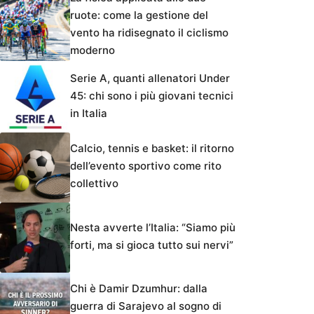
ruote: come la gestione del
vento ha ridisegnato il ciclismo
moderno
Serie A, quanti allenatori Under
45: chi sono i più giovani tecnici
in Italia
Calcio, tennis e basket: il ritorno
dell’evento sportivo come rito
collettivo
Nesta avverte l’Italia: “Siamo più
forti, ma si gioca tutto sui nervi”
Chi è Damir Dzumhur: dalla
guerra di Sarajevo al sogno di