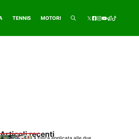
A
TENNIS
MOTORI
Articoli recenti
La fisica applicata alle due