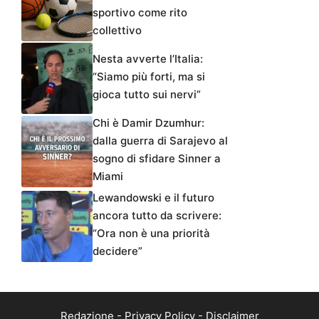
sportivo come rito
collettivo
Nesta avverte l’Italia:
“Siamo più forti, ma si
gioca tutto sui nervi”
Chi è Damir Dzumhur:
dalla guerra di Sarajevo al
sogno di sfidare Sinner a
Miami
Lewandowski e il futuro
ancora tutto da scrivere:
“Ora non è una priorità
decidere”
Redazione
-
Privacy Policy
-
Disclaimer