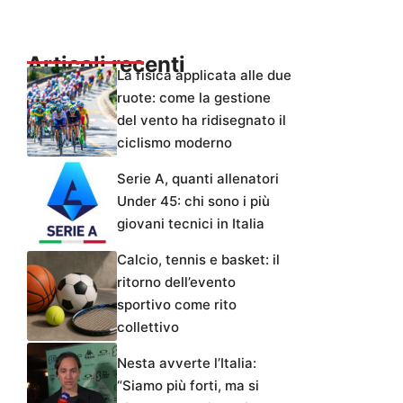
Articoli recenti
La fisica applicata alle due
ruote: come la gestione
del vento ha ridisegnato il
ciclismo moderno
Serie A, quanti allenatori
Under 45: chi sono i più
giovani tecnici in Italia
Calcio, tennis e basket: il
ritorno dell’evento
sportivo come rito
collettivo
Nesta avverte l’Italia:
“Siamo più forti, ma si