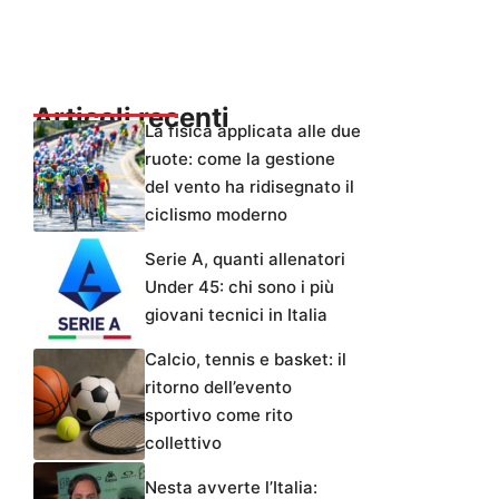
Articoli recenti
La fisica applicata alle due
ruote: come la gestione
del vento ha ridisegnato il
ciclismo moderno
Serie A, quanti allenatori
Under 45: chi sono i più
giovani tecnici in Italia
Calcio, tennis e basket: il
ritorno dell’evento
sportivo come rito
collettivo
Nesta avverte l’Italia: