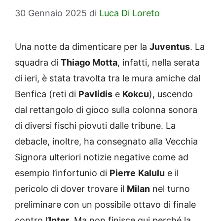
30 Gennaio 2025
di
Luca Di Loreto
Una notte da dimenticare per la
Juventus
. La
squadra di
Thiago Motta
, infatti, nella serata
di ieri, è stata travolta tra le mura amiche dal
Benfica (reti di
Pavlidis
e
Kokcu
), uscendo
dal rettangolo di gioco sulla colonna sonora
di diversi fischi piovuti dalle tribune. La
debacle, inoltre, ha consegnato alla Vecchia
Signora ulteriori notizie negative come ad
esempio l’infortunio di
Pierre
Kalulu
e il
pericolo di dover trovare il
Milan
nel turno
preliminare con un possibile ottavo di finale
contro l’
Inter
. Ma non finisce qui perché la