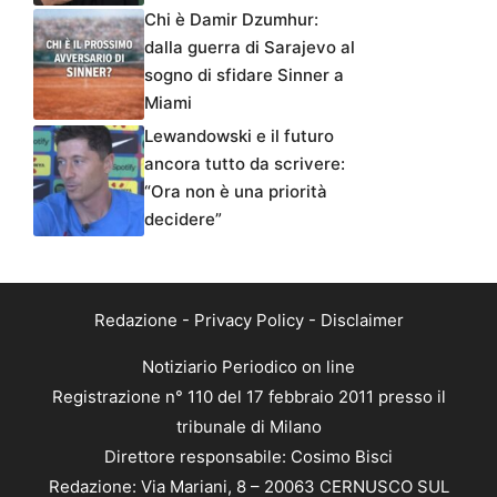
Chi è Damir Dzumhur:
dalla guerra di Sarajevo al
sogno di sfidare Sinner a
Miami
Lewandowski e il futuro
ancora tutto da scrivere:
“Ora non è una priorità
decidere”
Redazione
-
Privacy Policy
-
Disclaimer
Notiziario Periodico on line
Registrazione n° 110 del 17 febbraio 2011 presso il
tribunale di Milano
Direttore responsabile: Cosimo Bisci
Redazione: Via Mariani, 8 – 20063 CERNUSCO SUL