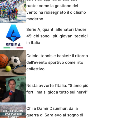
ruote: come la gestione del
vento ha ridisegnato il ciclismo
moderno
Serie A, quanti allenatori Under
45: chi sono i più giovani tecnici
in Italia
Calcio, tennis e basket: il ritorno
dell’evento sportivo come rito
collettivo
Nesta avverte l’Italia: “Siamo più
forti, ma si gioca tutto sui nervi”
Chi è Damir Dzumhur: dalla
guerra di Sarajevo al sogno di