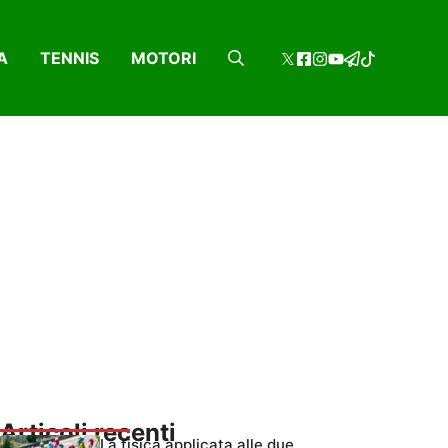
A
TENNIS
MOTORI
Articoli recenti
La fisica applicata alle due