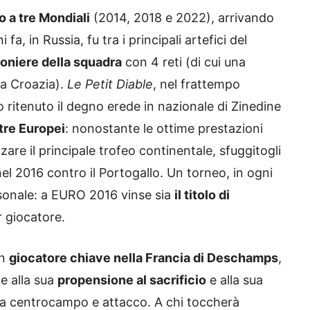
o a tre Mondiali
(2014, 2018 e 2022), arrivando
 fa, in Russia, fu tra i principali artefici del
niere della squadra
con 4 reti (di cui una
 la Croazia).
Le Petit Diable
, nel frattempo
ritenuto il degno erede in nazionale di Zinedine
tre Europei
: nonostante le ottime prestazioni
lzare il principale trofeo continentale, sfuggitogli
 nel 2016 contro il Portogallo. Un torneo, in ogni
rsonale: a EURO 2016 vinse sia
il titolo di
r giocatore.
un
giocatore chiave nella Francia di Deschamps
,
ie alla sua
propensione al sacrificio
e alla sua
 fra centrocampo e attacco. A chi toccherà