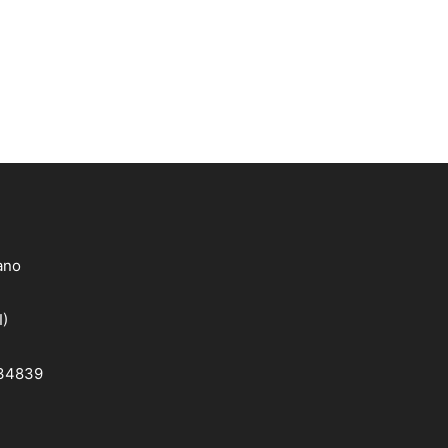
lano
I)
 34839