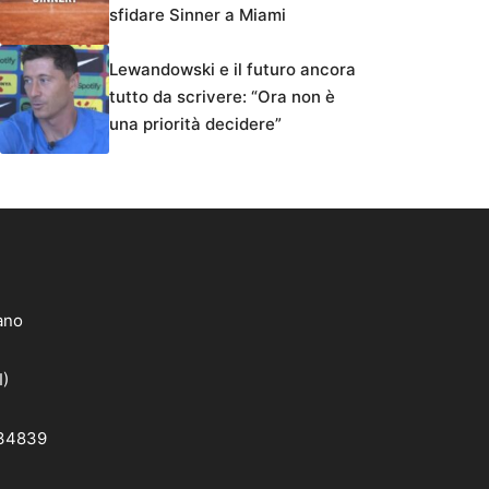
sfidare Sinner a Miami
Lewandowski e il futuro ancora
tutto da scrivere: “Ora non è
una priorità decidere”
lano
I)
 34839