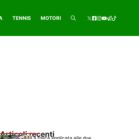
A
TENNIS
MOTORI
Articoli recenti
La fisica applicata alle due