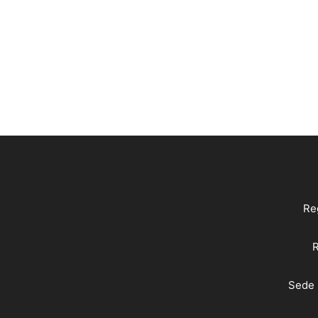
Reg
R
Sede 