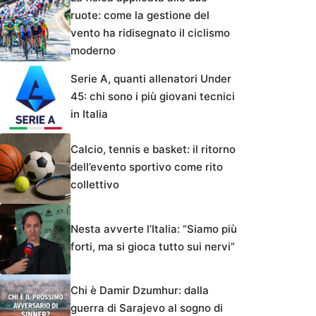
ruote: come la gestione del
vento ha ridisegnato il ciclismo
moderno
Serie A, quanti allenatori Under
45: chi sono i più giovani tecnici
in Italia
Calcio, tennis e basket: il ritorno
dell’evento sportivo come rito
collettivo
Nesta avverte l’Italia: “Siamo più
forti, ma si gioca tutto sui nervi”
Chi è Damir Dzumhur: dalla
guerra di Sarajevo al sogno di